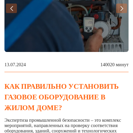
С
«Г
сч
ка
на
13.07.2024
1400
20 минут
КАК ПРАВИЛЬНО УСТАНОВИТЬ
ГАЗОВОЕ ОБОРУДОВАНИЕ В
ЖИЛОМ ДОМЕ?
Экспертиза промышленной безопасности – это комплекс
мероприятий, направленных на проверку соответствия
оборудования, зданий, сооружений и технологических