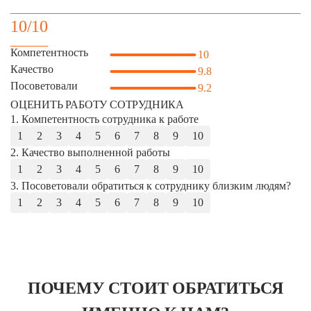
10
/10
Компетентность
10
Качество
9.8
Посоветовали
9.2
ОЦЕНИТЬ РАБОТУ СОТРУДНИКА
1. Компетентность сотрудника к работе
1
2
3
4
5
6
7
8
9
10
2. Качество выполненной работы
1
2
3
4
5
6
7
8
9
10
3. Посоветовали обратиться к сотруднику близким людям?
1
2
3
4
5
6
7
8
9
10
ПОЧЕМУ СТОИТ ОБРАТИТЬСЯ